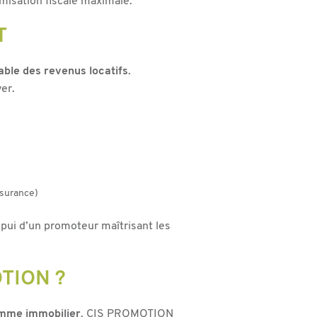
imisation fiscale maximale.
T
able des revenus locatifs
.
er.
ssurance)
appui d’un promoteur maîtrisant les
TION ?
amme immobilier
. CIS PROMOTION