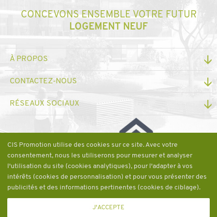
CONCEVONS ENSEMBLE VOTRE FUTUR
LOGEMENT NEUF
À PROPOS
CONTACTEZ-NOUS
RÉSEAUX SOCIAUX
Une société du
CIS Promotion utilise des cookies sur ce site. Avec votre
consentement, nous les utiliserons pour mesurer et analyser
l'utilisation du site (cookies analytiques), pour l'adapter à vos
intérêts (cookies de personnalisation) et pour vous présenter des
publicités et des informations pertinentes (cookies de ciblage).
J'ACCEPTE