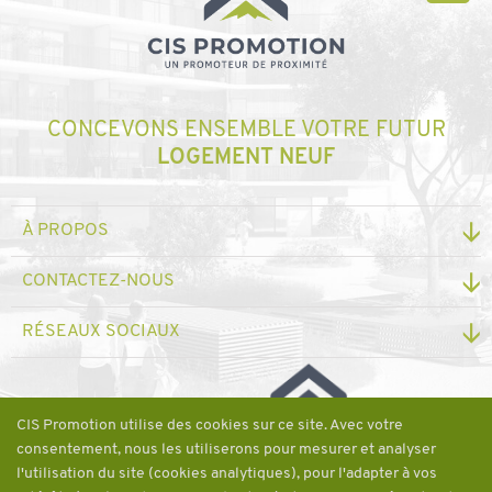
CONCEVONS ENSEMBLE VOTRE FUTUR
LOGEMENT NEUF
À PROPOS
CONTACTEZ-NOUS
RÉSEAUX SOCIAUX
Une société du
CIS Promotion utilise des cookies sur ce site. Avec votre
consentement, nous les utiliserons pour mesurer et analyser
l'utilisation du site (cookies analytiques), pour l'adapter à vos